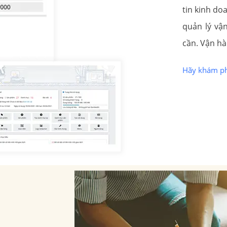
tin kinh do
quản lý vậ
cần. Vận hà
Hãy khám ph