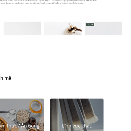
nh mẽ.
Ẩm thực / Ăn uống
Lĩnh vực khác