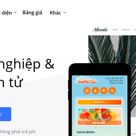
Bảng giá
 diện
Khác
nghiệp &
n tử
í
hông phải trả phí