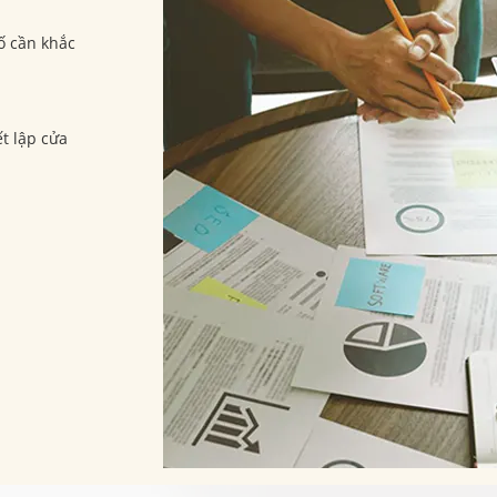
ố cần khắc
t lập cửa