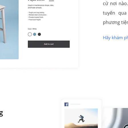
cứ nơi nào
tuyến qua
phương tiệ
Hãy khám ph
g